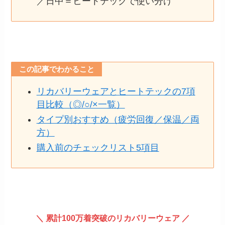
／日中＝ヒートテックで使い分け
この記事でわかること
リカバリーウェアとヒートテックの7項
目比較（◎/○/×一覧）
タイプ別おすすめ（疲労回復／保温／両
方）
購入前のチェックリスト5項目
＼ 累計100万着突破のリカバリーウェア ／