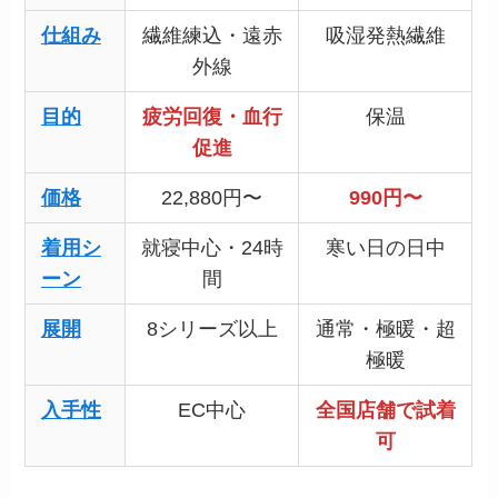
仕組み
繊維練込・遠赤
吸湿発熱繊維
外線
目的
疲労回復・血行
保温
促進
価格
22,880円〜
990円〜
着用シ
就寝中心・24時
寒い日の日中
ーン
間
展開
8シリーズ以上
通常・極暖・超
極暖
入手性
EC中心
全国店舗で試着
可