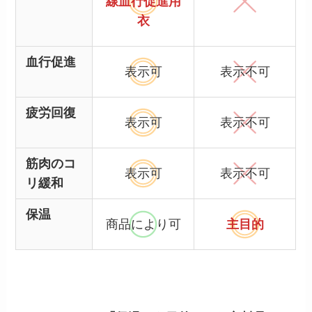
線血行促進用
衣
血行促進
表示可
表示不可
疲労回復
表示可
表示不可
筋肉のコ
表示可
表示不可
リ緩和
保温
商品により可
主目的