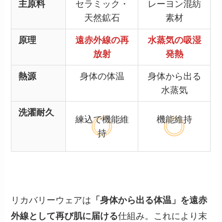
主原料
セラミック・
レーヨン混紡
天然鉱石
素材
原理
遠赤外線の再
水蒸気の吸湿
放射
発熱
熱源
身体の体温
身体から出る
水蒸気
洗濯耐久
練込で機能維
機能維持
持
リカバリーウェアは
「身体から出る体温」を遠赤
外線として再び肌に届ける
仕組み。これにより末