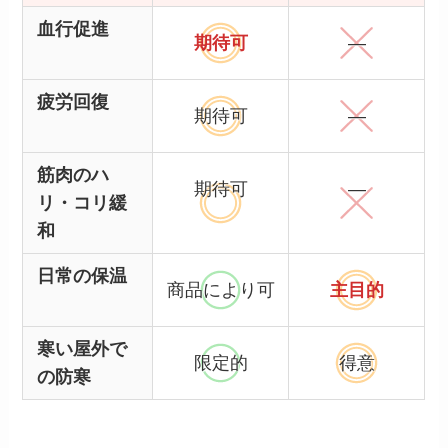
血行促進
期待可
―
疲労回復
期待可
―
筋肉のハ
期待可
―
リ・コリ緩
和
日常の保温
商品により可
主目的
寒い屋外で
限定的
得意
の防寒