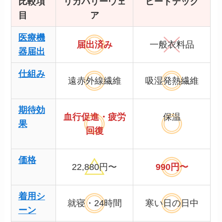
比較項
リカバリーウェ
ヒートテック
目
ア
医療機
届出済み
一般衣料品
器届出
仕組み
遠赤外線繊維
吸湿発熱繊維
期待効
血行促進・疲労
保温
果
回復
価格
22,880円〜
990円〜
着用シ
就寝・24時間
寒い日の日中
ーン