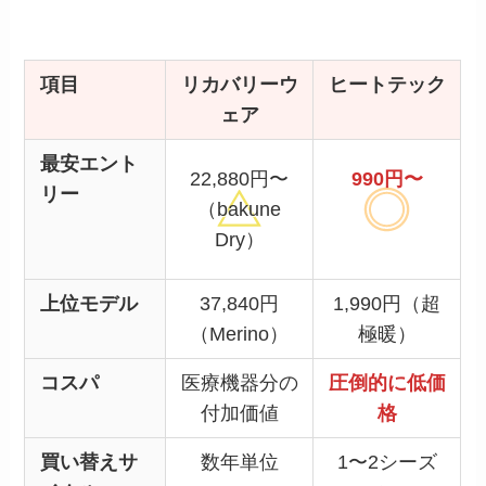
項目
リカバリーウ
ヒートテック
ェア
最安エント
22,880円〜
990円〜
リー
（bakune
Dry）
上位モデル
37,840円
1,990円（超
（Merino）
極暖）
コスパ
医療機器分の
圧倒的に低価
付加価値
格
買い替えサ
数年単位
1〜2シーズ