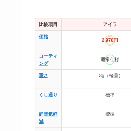
比較項目
アイラ
価格
2,970円
コーティ
通常仕様
ング
重さ
13g（軽量）
くし通り
標準
静電気軽
標準
減