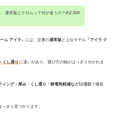
、通常版とクロムって何が違うの？約2,500
ーム アイラ」
には、定番の
通常版
と上位モデル
「アイラ ク
・くし通り
に違いがあり、選び方の軸がはっきり分かれま
ティング・厚み・くし通り・静電気軽減など11項目
で徹底
。
はっきり見つかります。