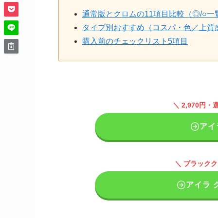
通常版とクロムの11項目比較（◎/○一
タイプ別おすすめ（コスパ・色／上質
購入前のチェックリスト5項目
＼ 2,970
アイ
＼ ブラック
アイラ 