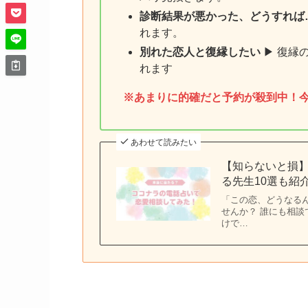
診断結果が悪かった、どうすれば
れます。
別れた恋人と復縁したい
▶︎ 復
れます
※あまりに的確だと予約が殺到中！
あわせて読みたい
【知らないと損
る先生10選も紹
「この恋、どうなる
せんか？ 誰にも相
けで…