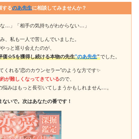
頼する
のあ先生
に相談してみませんか？
な…」「相手の気持ちがわからない…」
み、私も一人で苦しんでいました。
やっと巡り会えたのが、
ミ評価☆5を獲得し続ける本物の先生
”のあ先生
”
でした。
てくれる“恋のカウンセラー”のような方です✨
約が難しくなってきている
ので、
の悩みはもっと長引いてしまうかもしれません…。
まないで。次はあなたの番です！