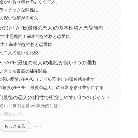
惹かれ合う磁石のような二人」
ラマチックな関係に
の深い理解が不可欠
天使)とFAPE(最後の恋人)の基本性格と恋愛傾向
奔放で小悪魔的！基本的な性格と恋愛観
で誠実！基本的な性格と恋愛観
な二人の違いを比較
とFAPE(最後の恋人)の相性が良い3つの理由
い合える最高の補完関係
の深い愛情がFAPO（デビル天使）の孤独感を癒す
の刺激がFAPE（最後の恋人）の日常を彩り豊かにする
APE(最後の恋人)の相性で衝突しやすい3つのポイント
い（自由な愛 vs 献身的な愛）
ス感覚のズレ
もっと見る